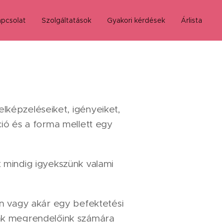
pcsolat
Szolgáltatások
Gyakori kérdések
Árlista
lképzeléseiket, igényeiket,
ció és a forma mellett egy
t mindig igyekszünk valami
on vagy akár egy befektetési
unk megrendelőink számára