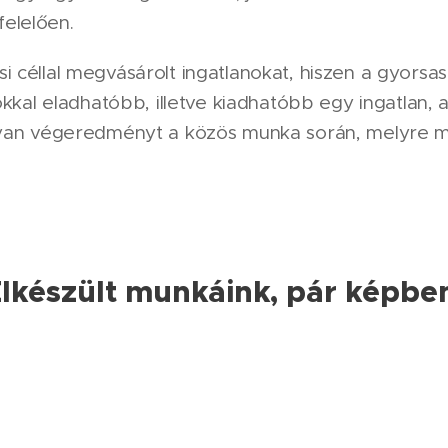
elelően.
i céllal megvásárolt ingatlanokat, hiszen a gyors
Sokkal eladhatóbb, illetve kiadhatóbb egy ingatlan,
olyan végeredményt a közös munka során, melyre 
lkészült munkáink, pár képbe