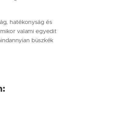
aság, hatékonyság és
 amikor valami egyedit
mindannyian büszkék
n: